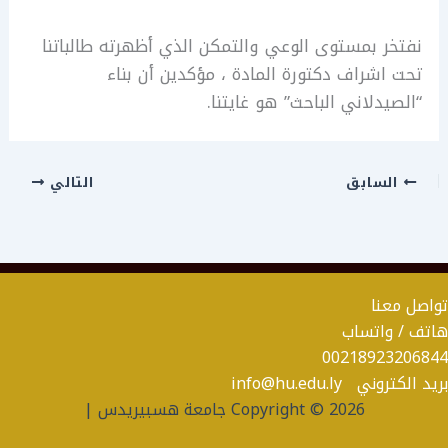
​نفتخر بمستوى الوعي والتمكن الذي أظهرته طالباتنا
تحت اشراف دكتورة المادة ، مؤكدين أن بناء
“الصيدلاني الباحث” هو غايتنا.
السابق
التالي
تواصل معنا
هاتف / واتساب
00218923206844
بريد الكتروني info@hu.edu.ly
Copyright © 2026 جامعة هسبيريدس |