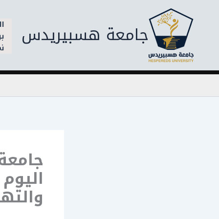
خطي
لى
ال
جامعة هسبيريدس
لمحتوى
بر
نم
جامعة
اليوم 
والته