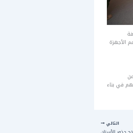
فة
عم الأجهزة
من
سهم في بناء
التالي
 جذور الأسنان