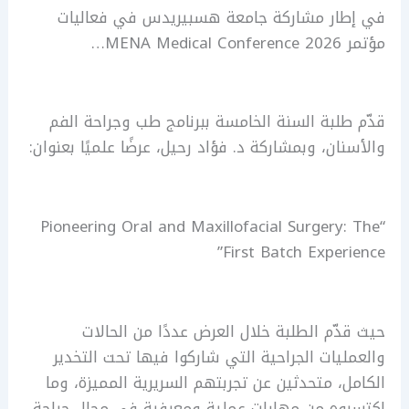
في إطار مشاركة جامعة هسبيريدس في فعاليات
مؤتمر MENA Medical Conference 2026…
قدّم طلبة السنة الخامسة ببرنامج طب وجراحة الفم
والأسنان، وبمشاركة د. فؤاد رحيل، عرضًا علميًا بعنوان:
“Pioneering Oral and Maxillofacial Surgery: The
First Batch Experience”
حيث قدّم الطلبة خلال العرض عددًا من الحالات
والعمليات الجراحية التي شاركوا فيها تحت التخدير
الكامل، متحدثين عن تجربتهم السريرية المميزة، وما
اكتسبوه من مهارات عملية ومعرفية في مجال جراحة