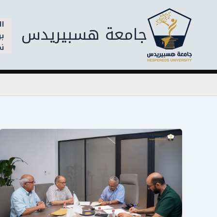
خطي
لى
ال
جامعة هسبيريدس
لمحتوى
بر
نم